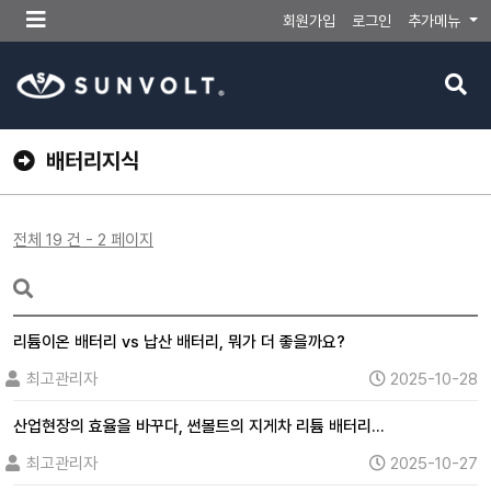
메
회원가입
로그인
추가메뉴
뉴
버
검
튼
색
버
튼
배터리지식
전체 19 건 - 2 페이지
리튬이온 배터리 vs 납산 배터리, 뭐가 더 좋을까요?
최고관리자
2025-10-28
산업현장의 효율을 바꾸다, 썬볼트의 지게차 리튬 배터리…
최고관리자
2025-10-27