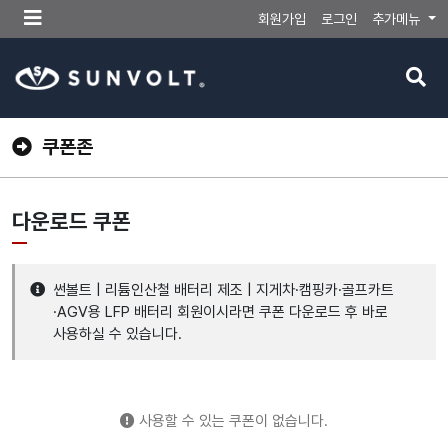
메
회원가입
로그인
추가메뉴
뉴
버
검
튼
색
버
튼
쿠폰존
다운로드 쿠폰
썬볼트 | 리튬인산철 배터리 제조 | 지게차·캠핑카·골프카트
·AGV용 LFP 배터리 회원이시라면 쿠폰 다운로드 후 바로
사용하실 수 있습니다.
사용할 수 있는 쿠폰이 없습니다.