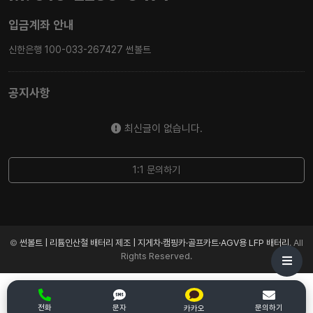
입금계좌 안내
신한은행 100-033-267427 썬볼트
공지사항
최신글이 없습니다.
1:1 문의하기
©
썬볼트 | 리튬인산철 배터리 제조 | 지게차·캠핑카·골프카트·AGV용 LFP 배터리
. All
Rights Reserved.
전화
문자
문의하기
카카오