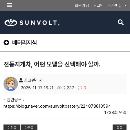
메
회원가입
로그인
추가메뉴
뉴
버
검
튼
색
버
튼
배터리지식
전동지게차, 어떤 모델을 선택해야 할까.
최고관리자
2025-11-17 16:21
2,237
0
- 관련링크 :
https://blog.naver.com/sunvoltbattery/224078810594
1738회 연결
이전글
다음글
목록