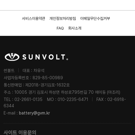
서비스이용약관
개인정보처리방침
이메일무단수집거부
FAQ
회사소개
썬볼트
|
대표 : 차유석
사업자등록번호 : 829-85-00989
통신판매업 : 제2018-경기김포-1632호
주소 : 10005 경기 김포시 하성면 하성로795번길 70 에이동 (마조리)
TEL : 02-2661-0135
MO : 010-2235-6471
|
FAX : 02-6918-
6344
E-mail :
battery@gvm.kr
사이트 이용문의