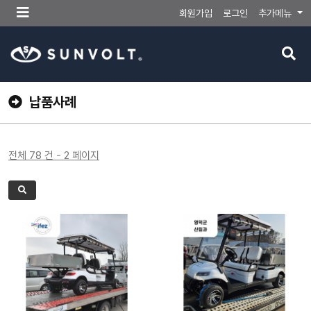
메
회원가입
로그인
추가메뉴
뉴
버
검
튼
색
버
튼
납품사례
전체 78 건 - 2 페이지