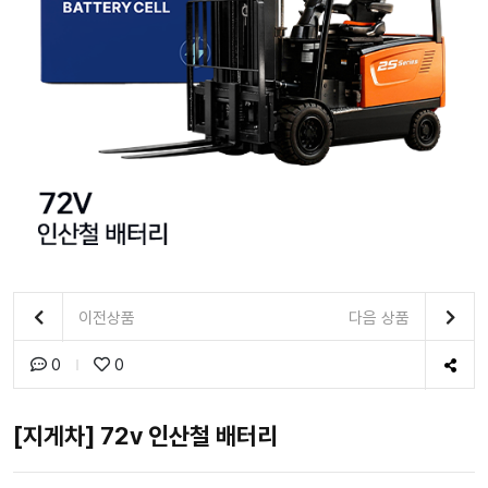
이전상품
다음 상품
0
0
[지게차] 72v 인산철 배터리