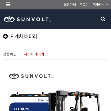
메
회원가입
로그인
추가메뉴
뉴
버
검
튼
색
버
튼
지게차 배터리
상점 메인
지게차 배터리