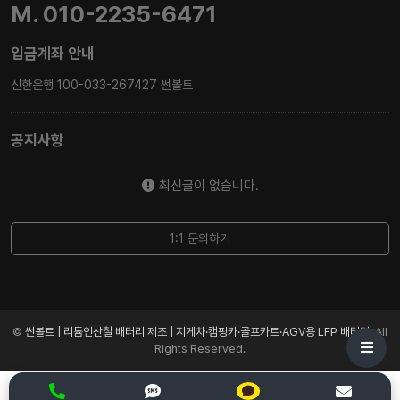
M. 010-2235-6471
입금계좌 안내
신한은행 100-033-267427 썬볼트
공지사항
최신글이 없습니다.
1:1 문의하기
©
썬볼트 | 리튬인산철 배터리 제조 | 지게차·캠핑카·골프카트·AGV용 LFP 배터리
. All
Rights Reserved.