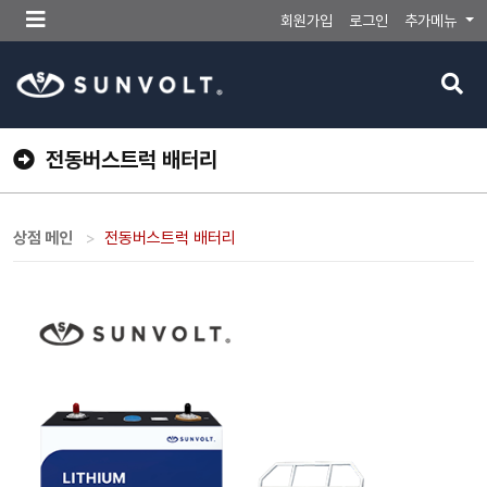
메
회원가입
로그인
추가메뉴
뉴
버
검
튼
색
버
튼
전동버스트럭 배터리
상점 메인
전동버스트럭 배터리