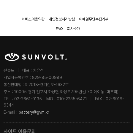
서비스이용약관
개인정보처리방침
이메일무단수집거부
FAQ
회사소개
썬볼트
|
대표 : 차유석
사업자등록번호 : 829-85-00989
통신판매업 : 제2018-경기김포-1632호
주소 : 10005 경기 김포시 하성면 하성로795번길 70 에이동 (마조리)
TEL : 02-2661-0135
MO : 010-2235-6471
|
FAX : 02-6918-
6344
E-mail :
battery@gvm.kr
사이트 이용문의