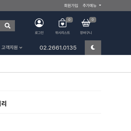
회원가입
추가메뉴
0
0
로그인
위시리스트
장바구니
02.2661.0135
고객지원
터리