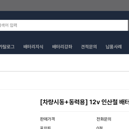
카탈로그
배터리지식
배터리강좌
견적문의
납품사례
[차량시동+동력용] 12v 인산철 배
판매가격
전화문의
포인트
0점