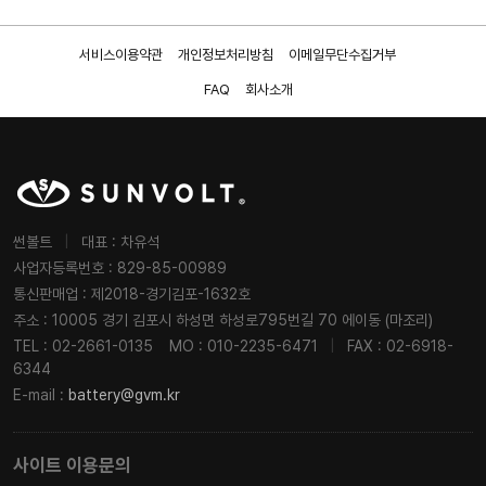
서비스이용약관
개인정보처리방침
이메일무단수집거부
FAQ
회사소개
썬볼트
|
대표 : 차유석
사업자등록번호 : 829-85-00989
통신판매업 : 제2018-경기김포-1632호
주소 : 10005 경기 김포시 하성면 하성로795번길 70 에이동 (마조리)
TEL : 02-2661-0135
MO : 010-2235-6471
|
FAX : 02-6918-
6344
E-mail :
battery@gvm.kr
사이트 이용문의