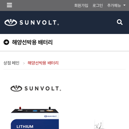
메
회원가입
로그인
추가메뉴
뉴
버
검
튼
색
버
튼
해양선박용 배터리
상점 메인
해양선박용 배터리