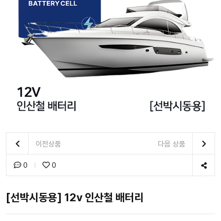
이전상품
다음 상품
0
0
[선박시동용] 12v 인산철 배터리