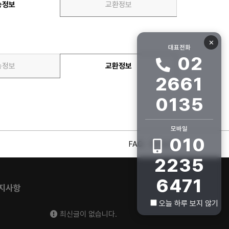
송정보
교환정보
✕
대표전화
02
송정보
교환정보
2661
0135
모바일
010
FAQ
회사소개
2235
6471
지사항
오늘 하루 보지 않기
최신글이 없습니다.