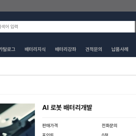
카탈로그
배터리지식
배터리강좌
견적문의
납품사례
AI 로봇 배터리개발
판매가격
전화문의
포인트
0점