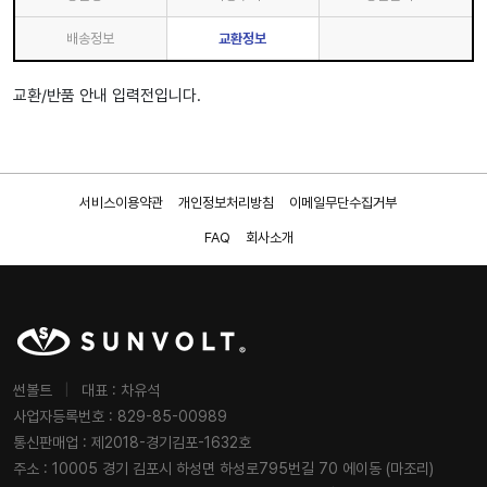
배송정보
교환정보
교환/반품 안내 입력전입니다.
서비스이용약관
개인정보처리방침
이메일무단수집거부
FAQ
회사소개
썬볼트
|
대표 : 차유석
사업자등록번호 : 829-85-00989
통신판매업 : 제2018-경기김포-1632호
주소 : 10005 경기 김포시 하성면 하성로795번길 70 에이동 (마조리)