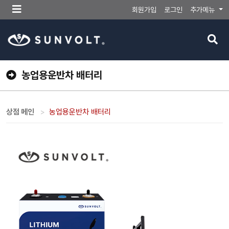
메
회원가입
로그인
추가메뉴
뉴
버
검
튼
색
버
튼
농업용운반차 배터리
상점 메인
농업용운반차 배터리