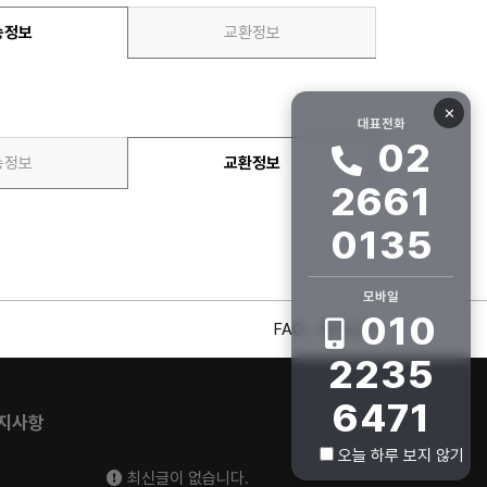
송정보
교환정보
✕
대표전화
02
송정보
교환정보
2661
0135
모바일
010
FAQ
회사소개
2235
6471
지사항
오늘 하루 보지 않기
최신글이 없습니다.