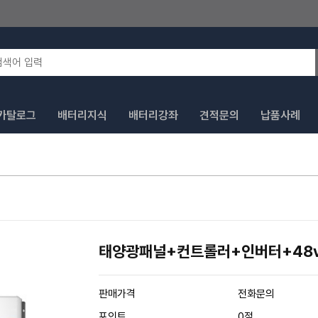
카탈로그
배터리지식
배터리강좌
견적문의
납품사례
태양광패널+컨트롤러+인버터+48v
판매가격
전화문의
포인트
0점