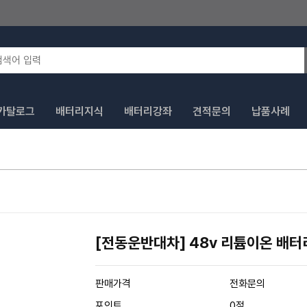
카탈로그
배터리지식
배터리강좌
견적문의
납품사례
[전동운반대차] 48v 리튬이온 배터
판매가격
전화문의
포인트
0점