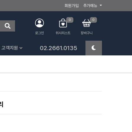
회원가입
추가메뉴
0
0
로그인
위시리스트
장바구니
02.2661.0135
고객지원
리