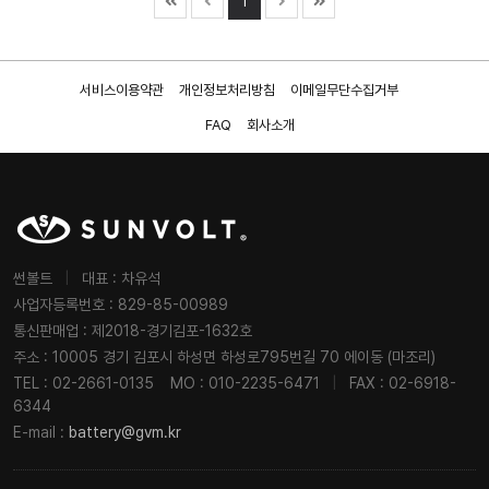
1
서비스이용약관
개인정보처리방침
이메일무단수집거부
FAQ
회사소개
썬볼트
|
대표 : 차유석
사업자등록번호 : 829-85-00989
통신판매업 : 제2018-경기김포-1632호
주소 : 10005 경기 김포시 하성면 하성로795번길 70 에이동 (마조리)
TEL : 02-2661-0135
MO : 010-2235-6471
|
FAX : 02-6918-
6344
E-mail :
battery@gvm.kr