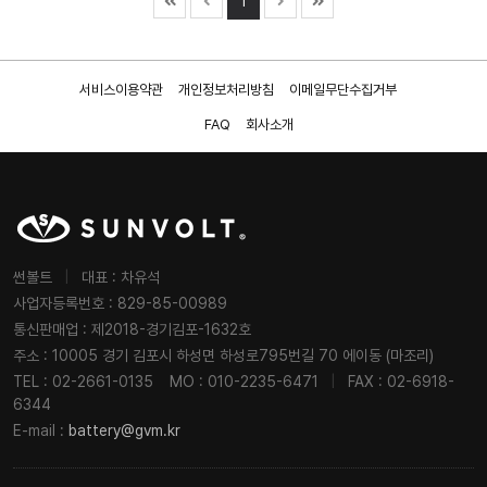
1
서비스이용약관
개인정보처리방침
이메일무단수집거부
FAQ
회사소개
썬볼트
|
대표 : 차유석
사업자등록번호 : 829-85-00989
통신판매업 : 제2018-경기김포-1632호
주소 : 10005 경기 김포시 하성면 하성로795번길 70 에이동 (마조리)
TEL : 02-2661-0135
MO : 010-2235-6471
|
FAX : 02-6918-
6344
E-mail :
battery@gvm.kr