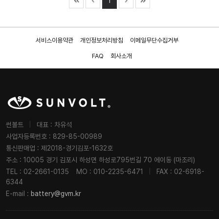
1
서비스이용약관
개인정보처리방침
이메일무단수집거부
FAQ
회사소개
썬볼트
|
대표 : 차유석
사업자등록번호 : 829-85-00989
통신판매업 : 제2018-경기김포-1632호
주소 : 10005 경기 김포시 하성면 하성로795번길 70 에이동 (마조리)
TEL : 02-2661-0135
MO : 010-2235-6471
|
FAX : 02-6918-
6344
E-mail :
battery@gvm.kr