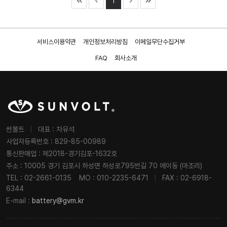
1
서비스이용약관
개인정보처리방침
이메일무단수집거부
FAQ
회사소개
썬볼트
|
대표 : 차유석
사업자등록번호 : 829-85-00989
통신판매업 : 제2018-경기김포-1632호
주소 : 10005 경기 김포시 하성면 하성로795번길 70 에이동 (마조리)
TEL : 02-2661-0135
MO : 010-2235-6471
|
FAX : 02-6918-
6344
E-mail :
battery@gvm.kr