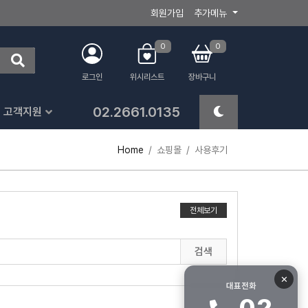
회원가입
추가메뉴
0
0
로그인
위시리스트
장바구니
02.2661.0135
고객지원
Home
쇼핑몰
사용후기
전체보기
검색
✕
대표전화
02