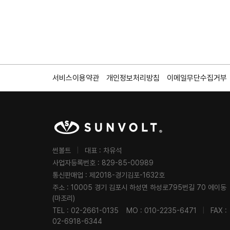
서비스이용약관
개인정보처리방침
이메일무단수집거부
썬볼트
|
대표 : 차유석
사업자등록번호 : 829-85-00989
통신판매업 : 제2018-경기김포-1632호
주소 : 10005 경기 김포시 하성면 하성로795번길 70 에이동
(마조리)
TEL : 02-2661-0135
MO : 010-2235-6471
|
FAX :
02-6918-6344