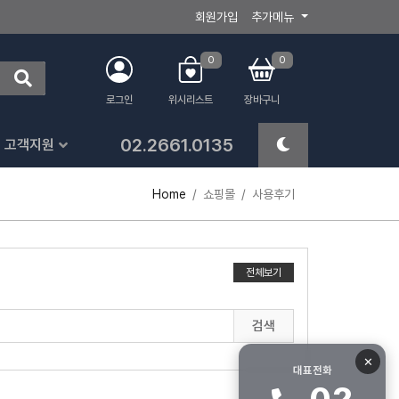
회원가입
추가메뉴
0
0
로그인
위시리스트
장바구니
02.2661.0135
고객지원
Home
쇼핑몰
사용후기
전체보기
검색
✕
대표전화
02