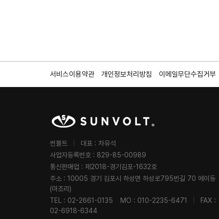
서비스이용약관
개인정보처리방침
이메일무단수집거부
썬볼트
|
대표 : 차유석
사업자등록번호 : 829-85-00989
통신판매업 : 제2018-경기김포-1632호
주소 : 10005 경기 김포시 하성면 하성로795번길 70 에이동
(마조리)
TEL : 02-2661-0135
MO : 010-2235-6471
|
FAX :
02-6918-6344